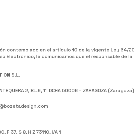
n contemplado en el artículo 10 de la vigente Ley 34/2002
cio Electrónico, le comunicamos que el responsable de l
ION S.L.
 ANTEQUERA 2, BL.9, 1º DCHA 50006 – ZARAGOZA (Zaragoza
fo@bozetadesign.com
 F 37, S 8, H Z 73110, I/A 1