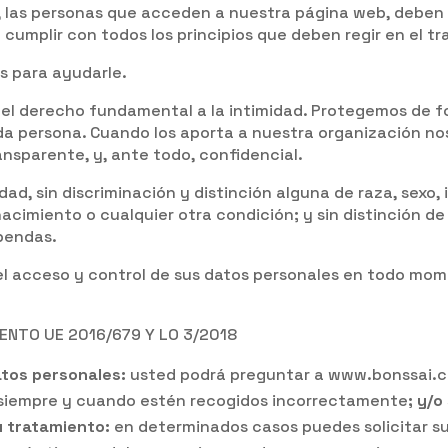
, las personas que acceden a nuestra página web, deben
 cumplir con todos los principios que deben regir en el t
s para ayudarle.
el derecho fundamental a la intimidad. Protegemos de fo
da persona. Cuando los aporta a nuestra organización no
ansparente, y, ante todo, confidencial.
d, sin discriminación y distinción alguna de raza, sexo, id
acimiento o cualquier otra condición; y sin distinción de 
ependas.
el acceso y control de sus datos personales en todo mome
NTO UE 2016/679 Y LO 3/2018
atos personales:
usted podrá preguntar a www.bonssai.co
siempre y cuando estén recogidos incorrectamente
; y/o
su tratamiento:
en determinados casos puedes solicitar 