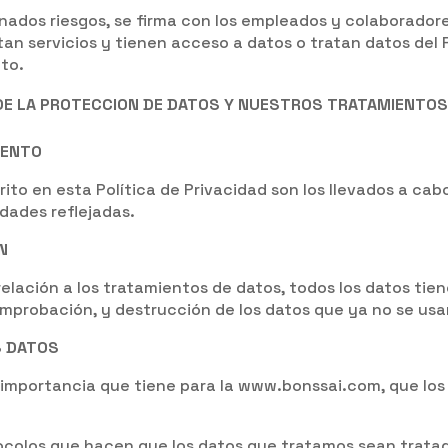
ados riesgos, se firma con los empleados y colaboradore
an servicios y tienen acceso a datos o tratan datos del
to.
 DE LA PROTECCION DE DATOS Y NUESTROS TRATAMIENTOS
IENTO
to en esta Política de Privacidad son los llevados a cab
dades reflejadas.
N
relación a los tratamientos de datos, todos los datos ti
probación, y destrucción de los datos que ya no se usan
S DATOS
a importancia que tiene para la www.bonssai.com, que l
ocolos que hacen que los datos que tratamos sean trata